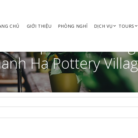
ANG CHỦ
GIỚI THIỆU
PHÒNG NGHỈ
DỊCH VỤ
TOURS
oat Trip To Kim Bong
anh Ha Pottery Villa