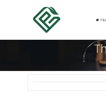
TR
B
Th